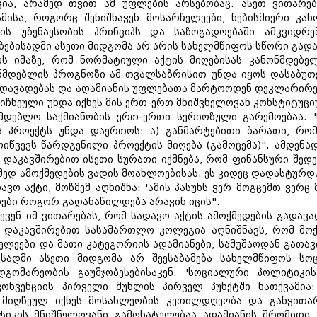
ია, არამედ თვით ამ უფლების არსებობაც. ასეთ ვითარებ
მისა, როგორც შენიშნავენ მოსარჩელეები, ნებისმიერი კა
ის უზენაესობის პრინციპს და საზოგადოებაში ამკვიდრებ
ებისადმი ასეთი მიდგომა არ არის სახელმწიფოს სწორი გადა
ებს იმაზე, რომ ნორმატიული აქტის მიღებისას კანონმდებ
ნონმდებლის პროგნოზი ამ თვალსაზრისით უნდა იყოს დასაბ
გადავადებას და ადამიანის უფლებათა მარტოოდენ დეკლარირ
იჩნეული უნდა იქნეს მის ერთ-ერთ მნიშვნელოვან კონსტიტუც
მდებლო საქმიანობის ერთ-ერთი სერიოზული გარემოებაა. 'ნ
 პროექტს უნდა დაერთოს: ა) განმარტებითი ბარათი, რომელ
ოიწვევს წარდგენილი პროექტის მიღება (გამოცემა)". ამდენ
დაკავშირებით ისეთი სურათი იქმნება, რომ ფინანსური შედე
მედ ამოქმედების ვადის მოახლოებისას. ეს კიდეც დადასტურდ
ვო აქტი, მოწმემ აღნიშნა: 'ამის პასუხს ვერ მოგცემთ ვერც 
ები როგორ გადანაწილდება არავინ იცის".
ვენ იმ ვითარებას, რომ სადავო აქტის ამოქმედების გადავად
თან დაკავშირებით სასამართლო კოლეგია აღნიშნავს, რომ მ
ელეები და მათი კატეგორიის ადამიანები, სამუშაოდან გათა
ისადმი ასეთი მიდგომა არ შეესაბამება სახელმწიფოს ს
გომარეობის გაუმჯობესებისაკენ. 'სოციალური პოლიტიკის
ონვენციის პირველი მუხლის პირველ პუნქტში ნათქვამია:
 მიღწეულ იქნეს მოსახლეობის კეთილდღეობა და განვითარ
ტიკის მნიშნელოვანი გამოხატულებაა ადამიანის შრომითი