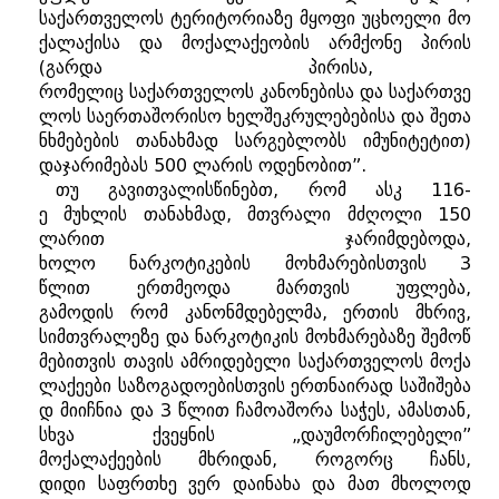
საქართველოს
ტერიტორიაზე
მყოფი
უცხოელი
მო
ქალაქისა
და
მოქალაქეობის
არმქონე
პირის
(
გარდა
პირისა
,
რომელიც
საქართველოს
კანონებისა
და
საქართვე
ლოს
საერთაშორისო
ხელშეკრულებებისა
და
შეთა
ნხმებების
თანახმად
სარგებლობს
იმუნიტეტით
)
დაჯარიმებას
500
ლარის
ოდენობით
”.
თუ
გავითვალისწინებთ
,
რომ
ასკ
116-
ე
მუხლის
თანახმად
,
მთვრალი
მძღოლი
150
ლარით
ჯარიმდებოდა
,
ხოლო
ნარკოტიკების
მოხმარებისთვის
3
წლით
ერთმეოდა
მართვის
უფლება
,
გამოდის
რომ
კანონმდებელმა
,
ერთის
მხრივ
,
სიმთვრალეზე
და
ნარკოტიკის
მოხმარებაზე
შემოწ
მებითვის
თავის
ამრიდებელი
საქართველოს
მოქა
ლაქეები
საზოგადოებისთვის
ერთნაირად
საშიშება
დ
მიიჩნია
და
3
წლით
ჩამოაშორა
საჭეს
,
ამასთან
,
სხვა
ქვეყნის
„
დაუმორჩილებელი
”
მოქალაქეების
მხრიდან
,
როგორც
ჩანს
,
დიდი
საფრთხე
ვერ
დაინახა
და
მათ
მხოლოდ