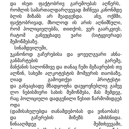
და
ისეთ
ფაქტობრივ
გარემოებას
აღწერს
,
რომლის
სამართალდარღვევად
მიჩნევა
კანონმდე
ბლის
მიზანს
არ
შეადგენდა
.
ანუ
,
ოქმში
,
ფაქტობრივად
,
მხოლოდ
ის
არის
აღნიშნული
,
რომ
პოლიციელებმა
,
თითქოს
,
ვერ
გაარკვიეს
,
რატომ
განვუცხადე
უარი
(
სიტყვიერად
)
შემოწმებაზე
.
სინამდვილეში
,
უკანონოდ
გაჩერებისა
და
ყოველგვარი
ახნა
-
განმარტების
გარეშე
,
მანქანის
სალონშივე
და
თანაც
ჩემი
მგზავრების
თვ
ალწინ
,
სახეში
ალკოტესტის
მოშვერის
თაობაზე
,
ღიად
გამოვთქვი
პროტესტი
და
განვაცხადე
მზადყოფნა
დაუყოვნებლივ
გამევ
ლო
ნებისმიერი
სახის
შემოწმება
,
მას
შემდეგ
,
რაც
პოლიციელი
დადგენილი
წესით
წარმომიდგებ
ოდა
(
დამისახელებდა
თანამდებობას
და
ვინაობას
)
და
გაჩერების
მიზეზს
ამიხსნიდა
.
წინააღმდეგ
შემთხვევაში
,