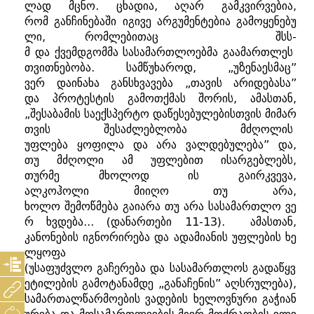
ლად
მცნო
.
ცხადია
,
აღარ
გამკვირვებია
,
რომ
განჩინებაში
იგივე
არგუმენტებია
გამოყენებუ
ლი
,
რომლებითაც შსს
-
მ
და
ქვემდგომმა
სასამართლოებმა
გაამართლეს
თვითნებობა
.
სამწუხაროდ
, „
უზენაესმაც
”
ვერ
დაინახა
განსხვავება
„
თავის
არიდებასა
”
და
პროტესტის
გამოთქმას
შორის
,
ამასთან
,
„
შესაბამის
საექსპერტო
დაწესებულებისთვის
მიმარ
თვის
შესაძლებლობა
მძღოლის
უფლება
ყოფილა
და
არა
ვალდებულება
”
და
,
თუ
მძღოლი
ამ
უფლებით
ისარგებლებს
,
თურმე
მხოლოდ
ის
გაირკვევა
,
ალკოჰოლი
მიიღო
თუ
არა
,
ხოლო
შემოწმება
გაიარა
თუ
არა
სასამართლო
ვე
რ
ხვდება
... (
დანართები
11-13).
ამასთან
,
კანონების
იგნორირება
და
ადამიანის
უფლების
ხე
ლყოფა
(
უსაფუძვლო
გაჩერება
და
სასამართლოს
გადაწყვ
ეტილების
გამოტანამდე
„
განაჩენის
”
აღსრულება
),
სამართალწარმოების
ვადების
ხელოვნური
გაჭიან