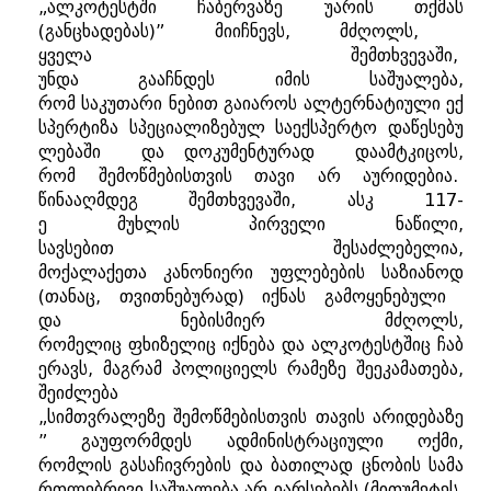
„
ალკოტესტში
ჩაბერვაზე
უარის
თქმას
(
განცხადებას
)”
მიიჩნევს
,
მძღოლს
,
ყველა
შემთხვევაში
,
უნდა
გააჩნდეს
იმის
საშუალება
,
რომ
საკუთარი
ნებით
გაიაროს
ალტერნატიული
ექ
სპერტიზა
სპეციალიზებულ
საექსპერტო
დაწესებუ
ლებაში
და
დოკუმენტურად
დაამტკიცოს
,
რომ
შემოწმებისთვის
თავი
არ
აურიდებია
.
წინააღმდეგ
შემთხვევაში
,
ასკ
117-
ე
მუხლის
პირველი
ნაწილი
,
სავსებით
შესაძლებელია
,
მოქალაქეთა
კანონიერი
უფლებების
საზიანოდ
(
თანაც
,
თვითნებურად
)
იქნას
გამოყენებული
და
ნებისმიერ
მძღოლს
,
რომელიც
ფხიზელიც
იქნება
და
ალკოტესტშიც
ჩაბ
ერავს
,
მაგრამ
პოლიციელს
რამეზე
შეეკამათება
,
შეიძლება
„
სიმთვრალეზე
შემოწმებისთვის
თავის
არიდებაზე
”
გაუფორმდეს
ადმინისტრაციული
ოქმი
,
რომლის
გასაჩივრების
და
ბათილად
ცნობის
სამა
რთლებრივი
საშუალება
არ
იარსებებს
(
მითუმეტეს
,