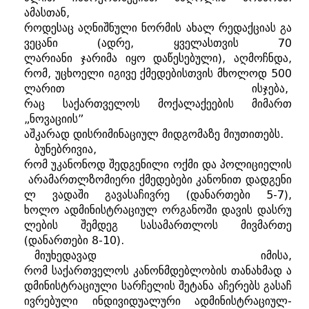
ამასთან
,
როდესაც
აღნიშნული
ნორმის
ახალ
რედაქციას
გა
ვეცანი
(
ადრე
,
ყველასთვის
70
ლარიანი
ჯარიმა
იყო
დაწესებული
),
აღმოჩნდა
,
რომ
,
უცხოელი
იგივე
ქმედებისთვის
მხოლოდ
500
ლარით
ისჯება
,
რაც
საქართველოს
მოქალაქეების
მიმართ
„
ნოვაციის
”
აშკარად
დისრიმინაციულ
მიდგომაზე
მიუთითებს.
ბუნებრივია
,
რომ
უკანონოდ
შედგენილი
ოქმი
და
პოლიციელის
არამართლზომიერი
ქმედებები
კანონით
დადგენი
ლ
ვადაში
გავასაჩივრე
(
დანართები
5-7),
ხოლო
ადმინისტრაციულ
ორგანოში
დავის
დასრუ
ლების
შემდეგ
სასამართლოს
მივმართე
(
დანართები
8-10).
მიუხედავად
იმისა
,
რომ
საქართველოს
კანონმდებლობის
თანახმად
ა
დმინისტრაციული
სარჩელის
შეტანა
აჩერებს
გასაჩ
ივრებული
ინდივიდუალური
ადმინისტრაციულ
-