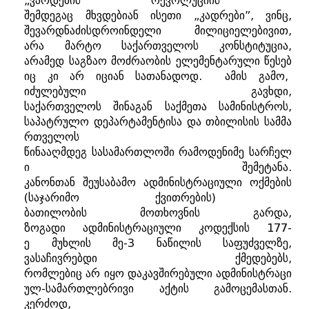
„
ვარდების
რევოლუციის
”
შემდეგაც
მხვდებიან
ისეთი
„
კადრები
”,
ვინც
,
შევარდნაძისდროინდელი
მილიციელებივით
,
არა
მარტო
საქართველოს
კონსტიტუცია
,
არამედ
საგზაო
მოძრაობის
ელემენტარული
წესებ
იც
კი
არ
იციან
სათანადოდ
.
ამის
გამო
,
იძულებული
გავხდი
,
საქართველოს
შინაგან
საქმეთა
სამინისტროს
,
საპატრულო
დეპარტამენტისა
და
თბილისის
სამმა
რთველოს
წინააღმდეგ
სასამართლოში
რამოდენიმე
სარჩელ
ი
შემეტანა
.
კანონთან
შეუსაბამო
ადმინისტრაციული
ოქმების
(
საჯარიმო
ქვითრების
)
ბათილობის
მოთხოვნის
გარდა
,
ზოგადი
ადმინისტრაციული
კოდექსის
177-
ე
მუხლის
მე
-3
ნაწილის
საფუძველზე
,
ვასაჩივრებდი
ქმედებებს
,
რომლებიც
არ
იყო
დაკავშირებული
ადმინისტრაცი
ულ
-
სამართლებრივი
აქტის
გამოცემასთან
.
კერძოდ
,