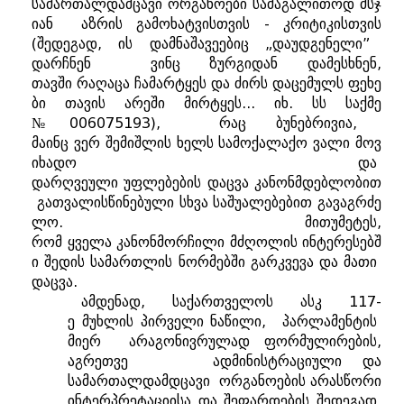
სამართალდამცავი
ორგანოები
სამაგალითოდ
მსჯ
იან აზრის გამოხატვისთვის - კრიტიკისთვის
(
შედეგად
,
ის
დამნაშავეებიც
„
დაუდგენელი
”
დარჩნენ
ვინც
ზურგიდან
დამესხნენ
,
თავში
რაღაცა
ჩამარტყეს
და
ძირს
დაცემულს
ფეხე
ბი
თავის
არეში
მირტყეს
...
იხ
.
სს
საქმე
№006075193),
რაც
ბუნებრივია
,
მაინც
ვერ
შემიშლის
ხელს
სამოქალაქო
ვალი
მოვ
იხადო
და
დარღვეული
უფლებების
დაცვა
კანონმდებლობით
გათვალისწინებული
სხვა
საშუალებებით
გავაგრძე
ლო
.
მითუმეტეს
,
რომ
ყველა
კანონმორჩილი
მძღოლის
ინტერესებშ
ი
შედის
სამართლის
ნორმებში
გარკვევა
და
მათი
დაცვა
.
ამდენად
,
საქართველოს
ასკ
117-
ე
მუხლის
პირველი
ნაწილი, პარლამენტის
მიერ არაგონივრულად ფორმულირების,
აგრეთვე ადმინისტრაციული და
სამართალდამდცავი ორგანოების არასწორი
ინტერპრეტაციისა და შეფარდების შედეგად,