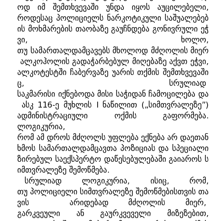
ოდ
იმ
შემთხვევაში
უნდა
იყოს
აუცილებელი
,
როდესაც
პოლიციელს
ნარკოტიკული
საშუალებებ
ის
მოხმარების
თაობაზე
გაუჩნდება
გონივრული
ეჭ
ვი
,
ხოლო
,
თუ
სამართალდამცავებს
მხოლოდ
მძღოლის
მიერ
ალკოჰოლის
გადაჭარბებულ
მიღებაზე
აქვთ
ეჭვი
,
ალკოტესტში
ჩაბერვაზე
უარის
თქმის
შემთხვევაში
ც
,
სრულიად
საკმარისი
იქნებოდა
მისი
საჭიდან
ჩამოცილება
და
ასკ
116-
ე
მუხლის
I
ნაწილით
(„
სიმთვრალეზე
”)
ადმინისტრაციული
ოქმის
გაფორმება
.
ლოგიკურია
,
რომ
ამ
დროს
მძღოლს
უფლება
ექნება
არ
დაეთან
ხმოს
სამართალდამცავთა
პოზიციას
და
სპეციალი
ზირებულ
საექსპერტო
დაწესებულებაში
გაიაროს
ს
იმთვრალეზე
შემოწმება
.
სრულიად
ლოგიკურია
,
ისიც
,
რომ
,
თუ
პოლიციელი
სიმთვრალეზე
შემოწმებისთვის
თა
ვის
არიდებად
მძღოლის
მიერ
,
გარკვეული
ან
გაურკვეველი
მიზეზებით
,