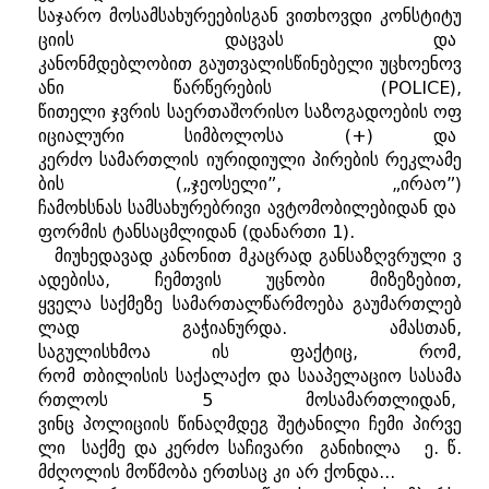
საჯარო
მოსამსახურეებისგან
ვითხოვდი
კონსტიტუ
ციის
დაცვას
და
კანონმდებლობით
გაუთვალისწინებელი
უცხოენოვ
ანი
წარწერების (POLICE)
,
წითელი
ჯვრის
საერთაშორისო
საზოგადოების
ოფ
იციალური
სიმბოლოსა (+)
და
კერძო
სამართლის
იურიდიული
პირების
რეკლამე
ბის
(„
ჯეოსელი
”, „
ირაო
”)
ჩამოხსნას
სამსახურებრივი
ავტომობილებიდან
და
ფორმის
ტანსაცმლიდან
(
დანართი
1).
მიუხედავად
კანონით
მკაცრად
განსაზღვრული
ვ
ადებისა
,
ჩემთვის
უცნობი
მიზეზებით
,
ყველა
საქმეზე
სამართალწარმოება
გაუმართლებ
ლად
გაჭიანურდა
.
ამასთან
,
საგულისხმოა
ის
ფაქტიც
,
რომ
,
რომ
თბილისის
საქალაქო
და
სააპელაციო
სასამა
რთლოს
5
მოსამართლიდან,
ვინც
პოლიციის
წინაღმდეგ
შეტანილი
ჩემი
პირვე
ლი
საქმე
და
კერძო
საჩივარი
განიხილა
ე
.
წ
.
მძღოლის
მოწმობა
ერთსაც
კი
არ
ქონდა
...