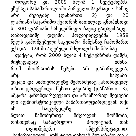
როგორც
კი
, 2009
წლის
1
სექტემბერს
,
უზენაეს
სასამართლოში
პირველი
საკასაციო
საჩივ
არი
შევიტანე
(
დანართი
2)
და
20
ლარიანი
საჯარიმო
ქვითრის
ბათილად
ცნობისთვი
ს
300
ლარიანი
სახელმწიფო
ბაჟიც
გადავიხადე
,
რამოდენიმე
დღეში
,
პოლიციელებმა
1958
წელს
გამოშვებული
საკუთარი
მანქანაც
ჩამომართ
ვეს
და
1974
ში
აღებული
მძღოლის
მოწმობაც
...
ფაქტია
,
რომ
2009
წლის
4
სექტემბრის
ღამეს
,
მიუხედავად
იმისა
,
რომ
მოძრაობის
წესები
არ
დამირღვევია
,
არც
ნასვამი
ვიყავი
და
სიმთვრალეზე
შემოწმებაც
კანონმდებლ
ობით
დადგენილი
წესით
გავიარე
(
დანართი
3),
აშკარა
კანონდარღვევით
და
არასწორად
შედგენი
ლი
ადმინისტრაციული
სამართალდარღვევის
ოქმ
ის
საფუძველზე
3
წლით
ჩამომერთვა
მძღოლის
მოწმობა
,
რისთვისაც საპატრულო
პოლიციამ, თან
თვითნებური ინტერპრეტაციით,
საქართველოს
კონსტიტუციასთან
შეუსაბამო
და
ა