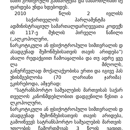
მათი
გონივრული
განმარტება
და
სამართლიანი
შე
ფარდება
უნდა
ხდებოდეს
.
2010
წლის
2
ივლისს
საქართველოს
პარლამენტმა
ადმინისტრაციულ
სამართალდარღვევათა
კოდექს
ის
117-
ე
მუხლის
პირველი
ნაწილი
(„
ალკოჰოლური
,
ნარკოტიკული
ან
ფსიქოტროპული
სიმთვრალის
დ
ასადგენად
შემოწმებისათვის
თავის
არიდება
”)
ახალი
რედაქციით
ჩამოაყალიბა
და
თუ
ადრე
ყვე
ლა
მძღოლს
,
განურჩევლად
მოქალაქეობისა
ერთი
და
იგივე
პას
უხისმგებლობა
(70
ლარიანი
ჯარიმა
)
ეკისრებოდა
,
ამჯერად
:
“
სატრანსპორტო
საშუალების
მართვისას
საქარ
თველოს
კანონმდებლობით
დადგენილი
წესით
ა
ლკოჰოლური
,
ნარკოტიკული
ან
ფსიქოტროპული
სიმთვრალის
დ
ასადგენად
შემოწმებისათვის
თავის
არიდება
,
გამოიწვევს
სატრანსპორტო
საშუალების
მართვის
უფლების
ჩამორთმევას
3
წლის
ვადით
,