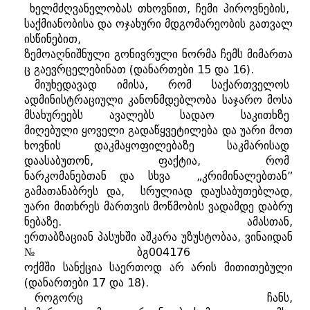
ხელმძღვანელობას
თხოვნით
,
ჩემი
პიროვნების
,
საქმიანობისა
და
ოჯახური
მდგომარეობის
გათვალ
ისწინებით
,
ზემოაღნიშნული
გონივრული
ნორმა
ჩემს
მიმართა
ც
გაევრცელებინათ
(
დანართები
15
და
16).
მიუხედავად
იმისა
,
რომ
საქართველოს
ადმინისტრაციული
კანონმდებლობა
საჯარო
მოსა
მსახურეებს
ავალებს
სადაო
საკითხზე
მიღებული
ყოველი
გადაწყვეტილება
და
უარი
მოთ
ხოვნის
დაკმაყოფილებაზე
საკმარისად
დაასაბუთონ
,
ფაქტია
,
რომ
ნარკომანებთან
და
სხვა
„
კრიმინალებთან
”
გამათანაბრეს
და
,
სრულიად
დაუსაბუთებლად
,
უარი
მითხრეს
მართვის
მოწმობის
ვადამდე
დაბრუ
ნებაზე
.
ამასთან
,
ერთაბზაციან
პასუხში
აშკარა
უზუსტობაა
,
ვინაიდან
№
ბგ
004176
ოქმში
სანქცია
საერთოდ
არ
არის
მითითებული
(
დანართები
17
და
18).
როგორც
ჩანს
,