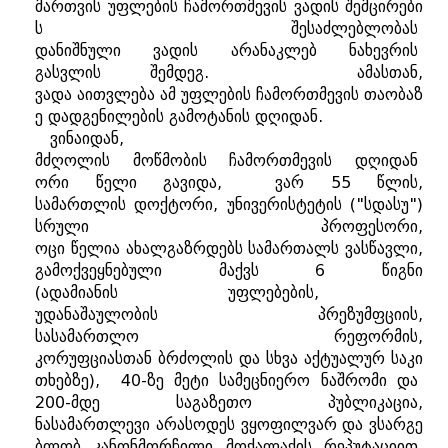
მართვის
უფლების
ჩამორთმევის
ვადის
შემცირები
ს
შესაძლებლობას
დანიშნული
ვადის
არანაკლებ
ნახევრის
გასვლის
შემდეგ
.
ამასთან
,
ვადა
აითვლება
ამ
უფლების
ჩამორთმევის
თაობაზ
ე
დადგენილების
გამოტანის
დღიდან
.
ვინაიდან
,
მძღოლის
მოწმობის
ჩამორთმევის
დღიდან
ორი
წელი
გავიდა
,
ვარ
55
წლის
,
სამართლის
დოქტორი
,
უნივერისტეტის
("
სდასუ"
)
სრული
პროფესორი
,
ოცი
წელია
ახალგაზრდებს
სამართალს
ვასწავლი
,
გამოქვეყნებული
მაქვს
6
წიგნი
(
ადამიანის
უფლებების
,
უდანაშაულობის
პრეზუმფციის
,
სასამართლო
რეფორმის
,
კორუფციასთან
ბრძოლის
და
სხვა
აქტუალურ
საკი
თხებზე
), 40-
ზე
მეტი
სამეცნიერო
ნაშრომი
და
200-
მდე
საგაზეთო
პუბლიკაცია
,
ნასამართლევი
არასოდეს
ვყოფილვარ
და
ვსარგე
ბლობ
კანონმორჩილი
მოქალაქის
რეპუტაციით
,