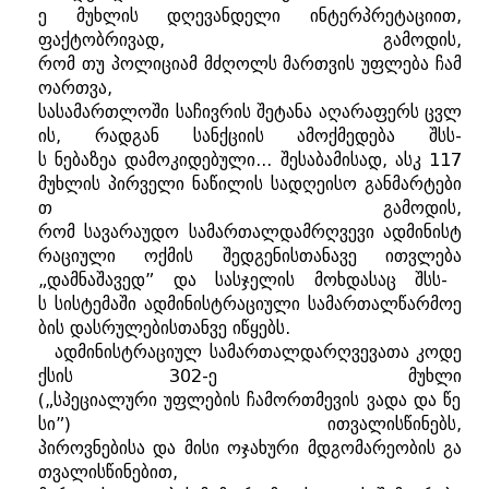
ე
მუხლის
დღევანდელი
ინტერპრეტაციით
,
ფაქტობრივად
,
გამოდის
,
რომ
თუ
პოლიციამ
მძღოლს
მართვის
უფლება
ჩამ
ოართვა
,
სასამართლოში
საჩივრის
შეტანა
აღარაფერს
ცვლ
ის
,
რადგან
სანქციის
ამოქმედება
შსს
-
ს
ნებაზეა
დამოკიდებული
...
შესაბამისად
,
ასკ
117
მუხლის
პირველი
ნაწილის
სადღეისო
განმარტები
თ
გამოდის
,
რომ
სავარაუდო
სამართალდამრღვევი
ადმინისტ
რაციული
ოქმის
შედგენისთანავე
ითვლება
„
დამნაშავედ
”
და
სასჯელის
მოხდასაც
შსს
-
ს
სისტემაში
ადმინისტრაციული
სამართალწარმოე
ბის
დასრულებისთანვე
იწყებს.
ადმინისტრაციულ
სამართალდარღვევათა
კოდე
ქსის
302-
ე
მუხლი
(„
სპეციალური
უფლების
ჩამორთმევის
ვადა
და
წე
სი
”)
ითვალისწინებს
,
პიროვნებისა
და
მისი
ოჯახური
მდგომარეობის
გა
თვალისწინებით
,