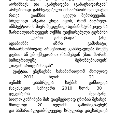
აღნიშნავს
და
„
განცხადება
(
განაცხადა
)
სგან
”
არსებითად
განსხვავებული
შინაარსობრივი
დატვი
რთვა
გააჩნია
.
ყველა
შემთხვევაში
,
სრულიად
აშკარა
უნდა
იყოს
,
რომ
პატრულ
-
ინსპექტორის
მიერ
შედგენილ
ადმინისტრაციულ
სა
მართალდარღვევის
ოქმში
ფიქსირებული
ტერმინი
„
უარი
განაცხადა
” (
ანუ
,
ადამიანმა
აზრი
გამოხატა
)
შინაარსობრივად
არსებითად
განსხვავდება
მოქმე
დებით
ან
უმოქმედობით
რაიმესგან
(
მათ
შორის
,
სიმთვრალეზე
შემოწმებისთვის
)
„
თავის
არიდებისაგან
”.
ფაქტია
,
უზენაესმა
სასამართლომ
მხოლოდ
2011
წლის
21
ივნისს
დაასრულა
საქმის
განხილვა
(
საკასაციო
საჩივარი
2010
წლის
30
დეკემბერს
შევიტანე
,
ხოლო
განჩინება
მის
დაუშვებლად
ცნობის
შესახებ
მხოლოდ
20
ივლისს
გამომიგზავნეს
)
და
სამართალდამრღვევად
სრულიად
დაუსაბუთებ