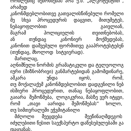
რომლებიც
შემოწმებას
არა
ე
.
წ
. „
ალკოტესტით
”,
არამედ
კანონმდებლობითვე
გათვალისწინებული
რომელი
მე
სხვა
პროცედურის
დაცვით
,
მითუმეტეს
,
ნებაყოფლობით
გაივლიან
,
მაგრამ
პოლიციელის
თვითნებობას
,
ან
თუნდაც
კანონიერ
მოქმედებას
,
კანონით
დაშვებული
ფორმითვე
გააპროტესტებენ
(
თუნდაც
,
მხოლოდ
სიტვიერად
).
მართლაც
,
აღნიშნული
ნორმის
გრამატიკული
და
ტელეოლოგ
იური
(
მიზნობრივი
)
განმარტებიდან
გამომდინარე
,
აშკარა
უნდა
იყოს
,
რომ
,
თუ
მოქალაქემ
კანონმდებლობით
დადგენილი
ნებ
ისმიერი
პროცედურით
,
თანაც
ნებაყოფლობით
,
გაიარა
შემოწმება
,
ლოგიკურია
,
მასზე
ვერ
იტყვი
,
რომ
„
თავი
აარიდა
შემოწმებას
”
ხოლო
,
თუ
სიმთვრალეში
ეჭვმიტანილი
მძღოლი
შეეცდება შეეწინაღმდეგოს
იძულებითი
წესით
საექსპერტო
დაწესებულებაში
გა
დაყვანას
,