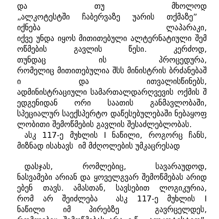
და
თუ
მხოლოდ
„
ალკოტესტში
ჩაბერვაზე
უარის
თქმაზე
”
იქნება
ლაპარაკი
,
იქვე
უნდა
იყოს
მითითებული
ალტერნატიული
შემ
ოწმების
გავლის
წესი
.
კერძოდ
,
თუნდაც
ის
პროცედურა
,
რომელიც
მითითებულია
შსს
მინისტრის
ბრძანებაშ
ი
და
ითვალისწინებს
,
ადმინისტრაციული
სამართალდარღვევის
ოქმის
შ
ედგენიდან
ორი
საათის
განმავლობაში
,
სპეციალურ
საექსპერტო
დაწესებულებაში
ნებაყოფ
ლობითი
შემოწმების
გავლის
შესაძლებლობას
.
ასკ
117-
ე
მუხლის
I
ნაწილი
,
როგორც
ჩანს
,
მიზნად
ისახავს
იმ
მძღოლების
უმკაცრესად
დასჯას
,
რომლებიც
,
სავარაუდოდ
,
ნასვამები
არიან
და
ყოველგვარ
შემოწმებას
არიდ
ებენ
თავს
.
ამასთან
,
სავსებით
ლოგიკურია
,
რომ
არ
შეიძლება
ასკ
117-
ე
მუხლის
I
ნაწილი
იმ
პირებზე
გავრცელდეს
,