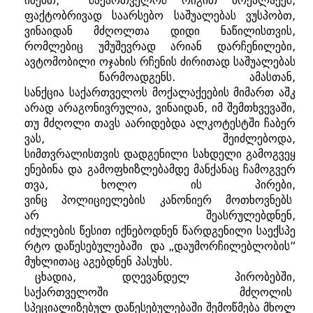
ინებთ
,
საქართველოს
რიგით
მოქალაქეს
,
ფაქტობრივად
საარსებო
საშუალებას
ვუსპობთ
,
ვინაიდან
მძღოლთა
დიდი
ნაწილისთვის
,
რომლებიც
უმუშევრად
არიან
დარჩენილები
,
ავტომობილი
ოჯახის
რჩენის
ძირითად
საშუალებას
წარმოადგენს
.
ამასთან
,
სანქცია
საქართველოს
მოქალაქეების
მიმართ
აშკ
არად
არაგონივრულია
,
ვინაიდან
,
იმ
შემთხვევაში
,
თუ
მძღოლი
თავს
აარიდებდა
ალკოტესტში
ჩაბერ
ვას
,
შეიძლებოდა
,
სიმთვრალისთვის
დადგენილი
სახდელი
გამოგვეყ
ენებინა
და
გამოფხიზლებამდე
მანქანაც
ჩამოგვერ
თვა
,
ხოლო
ის
პირები
,
ვინც
პოლიციელების
კანონიერ
მოთხოვნებს
არ
შეასრულებდნენ
,
იძულების
წესით
იქნებოდნენ
წარდგენილი
საექსპე
რტო
დაწესებულებაში
და
„
დაუმორჩილებლობის
”
მუხლითაც
აგებდნენ
პასუხს
.
ცხადია
,
დღევანდელ
პირობებში
,
საქართველოში
მძღოლის
სპეციალიზებულ
დაწესებულებაში
შემოწმება
მხოლ