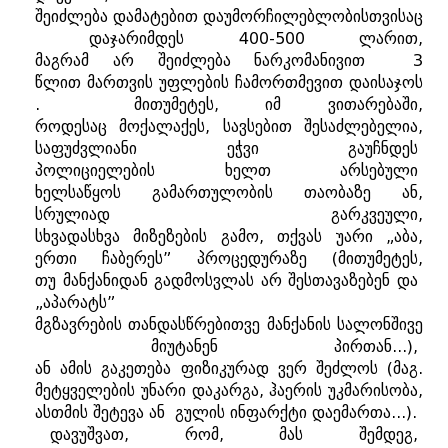
შეიძლება
დამატებით
დაუმორჩილებლობისთვისაც
დაჯარიმდეს
400-500
ლარით
,
მაგრამ
არ
შეიძლება
ნარკომანივით
3
წლით
მართვის
უფლების
ჩამორთმევით
დაისაჯოს
.
მითუმეტეს
,
იმ
ვითარებაში
,
როდესაც
მოქალაქეს
,
სავსებით
შესაძლებელია
,
საფუძვლიანი
ეჭვი
გაუჩნდეს
პოლიციელების
ხელთ
არსებული
ხელსაწყოს
გამართულობის
თაობაზე
ან
,
სრულიად
გარკვეული
,
სხვადასხვა
მიზეზების
გამო
,
თქვას
უარი
„
აბა
,
ერთი
ჩაბერეს
”
პროცედურაზე
(
მითუმეტეს
,
თუ
მანქანიდან
გადმოსვლას
არ
შესთავაზებენ
და
„
აპარატს
”
მგზავრების
თანდასწრებითვე
მანქანის
სალონშივე
მიუტანენ
პირთან
...),
ან
ამის
გაკეთება
ფიზიკურად
ვერ
შეძლოს
(
მაგ
.
მეტყველების
უნარი
დაკარგა
,
ჰაერის
უკმარისობა
,
ასთმის
შეტევა
ან
გულის
ინფარქტი
დაემართა
...).
დავუშვათ
,
რომ
,
მას
შემდეგ
,