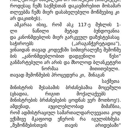
როდესაც
ჩემს
საქმესთან
დაკავშირებით
მოსამარ
თლეებმა
ჩემს
მიერ
დასახელებული
მოწმეებიც
კი
არ
დაკითხეს
).
აშკარაა
ისიც
,
რომ
ასკ
117-
ე
მუხლის
1-
ლი
ნაწილი
მეტად
ბუნდოვანია
და
კანონმდებლის
მიერ
გარკვეულ
დაზუსტებასაც
საჭიროებს
(„
არაგანჭვრეტადია
”),
ვინაიდან
თავად
კოდექსში
სიმთვრალეზე
შემოწმე
ბის
„
კანონმდებლობით
დადგენილი
წესი
”
განმარტებული
არ
არის
და
მხოლოდ
ბლანკეტური
ნორმაა
მითითებული
.
თავად
შემოწმების
პროცედურა
კი
,
შინაგან
საქმეთა
მინისტრის
შესაბამის
ბრძანებაშია
მოცემული
(
ცხადია
,
რიგით
მოქალაქეებს
მინისტრების
ბრძანებების
ცოდნას
ვერ
მოთხოვ!
).
ამდენად
,
აუცილებლობად
მიმაჩნია
,
რომ
ადმისტრაციულ
სამართალდარღვევათა
კოდ
ექსშივე
მკაფიოდ
ეწეროს
რა
იგულისხმება
„
შემოწმებისთვის
თავის
არიდებაში
”