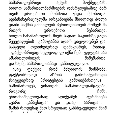
სამართლებრივი
აქტის
მოქმედებას
,
ხოლო
სამართალწარმოების
დასრულებამდე
მარ
თვის
დროებითი
მოწმობა
უნდა
მქონოდა
,
ადმინისტრაციულმა
ორგანოებმა
მხოლოდ
პოლი
ციაში
საქმის
განხილვის
პერიოდისთვის
მომცეს
მა
რთვის
დროებითი
ნებართვა
,
ხოლო
სასამართლოს
მიერ
სადაო
საკითხზე
გადა
წყვეტილების
გამოტანას
აღარ
დაელოდნენ
და
სასჯელი
თვითნებურად
დამაკისრეს
,
რითაც
,
ფაქტობრივად
ხელყოფილ
იქნა
ჩემი
უფლება
სას
ამართლოსთვის
მიმემართა
და
საქმე
სამართლიანად
განხილულიყო
.
ისიც
ფაქტია
,
რომ
მძღოლის
მოწმობა
,
ფაქტობრივად
აზრის
გამოხატვისთვის
(
სიტყვიერად
პროტესტის
გამოთქმისთვის
)
ჩამომართვეს
,
ვინაიდან
,
სამართალდამცავები
,
როგორც
ჩანს
,
ერთმნიშნელოვანად
აღიქვამენ
ტერმინებს
„
უარი
განაცხადა
"
და
„
თავი
აარიდა
",
მაშინ
როდესაც
მათ
სრულიად
განსხვავებული
მნიშ