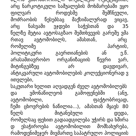
არც
ნარკოტიკული
საშუალების
მოხმარებაში
ვყო
ფილვარ
როდესმე
შემჩნეული
,
მოძრაობის
წესებსაც
მაქსიმალურად
ვიცავ
,
არც
ნასვამი
ვჯდები
საჭესთან
და
35
წელზე
მეტია
ავტოსაგზაო
შემთხვევის
გარეშე
ვმა
რთავ
ავტომობილს
,
ამასთან
,
არც
რომელიმე
პარტიის
,
პოლიტიკური
გაერთიანების
ან
ე
.
წ
.
არასამთავრობო
ორგანიზაციის
წევრი
ვარ
,
მიტინგებზეც
არ
დავდივარ
,
ანტიკვარული
ავტომობილების
კოლექციონერად
ვ
ითვლები
,
საკუთარი
ხელით
აღვადგენ
ძველ
ავტომობილებს
და
ვმონაწილეობ
გამოფენებში
(
ანუ
,
ავტომობილი
,
ფაქტობრივად
,
ჩემი
ცხოვრების
ნაწილია
...),
ამასთან
მყავს
80
წელს
მიტანებული
დედა
,
რომელსაც
ფეხით
გადაადგილება
უჭირს
და
ხშირა
დ
ესაჭიროება
ავტომობილით
მომსახურება
,
რამოდენიმეჯერ
მივმართე
საპატრულო
პოლიციის