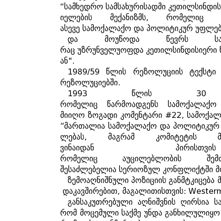
“
სამხედრო
სამსახურისადმი
კეთილსინდის
იელების
მექანიზმს
,
რომელიც
ასევე
სამოქალაქო
და
პოლიტიკურ
უფლებ
და
მოუწოდა
წევრს
ს
რაც
უზრუნველუოფდა
კეთილსინდისიერი
ან
".
1989/59
წლის
რეზოლუციის
ტექსტი
რეზოლუციებში
.
1993
წლის
3
რომელიც
წარმოადგენს
სამოქალაქო
მიიღო
ზოგადი
კომენტარი
#22,
სამოქა
”
მართალია
სამოქალაქო
და
პოლიტიკურ
ლებას
,
მაგრამ
კომიტეტის
ვინაიდან
პირისთვის
რომელიც
აუცილებლობის
შემ
შესაძლებელია
სერიოზულ
კონფლიქტში
მ
ზემოაღნიშნული
პოზიციის
განმტკიცება
დაკავშირებით
,
მაგალითისთვის
:
Westerma
განსაკუთრებული
აღნიშვნის
ღირსია
ს
რომ
მოცემული
საქმე
უნდა
განხილულიყო