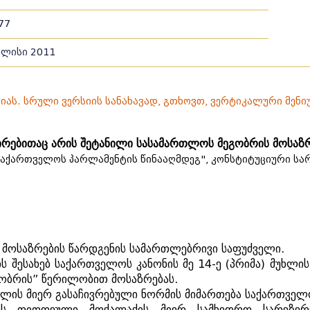
77
ვლისი 2011
სიას. სრული ვერსიის სანახავად, გთხოვთ, ვერტიკალური მენ
ირებითაც არის შეტანილი სასამართლოს მეგობრის მოსაზ
აქართველოს პარლამენტის წინააღმდეგ", კონსტიტუციური ს
მოსაზრების
წარდგენის
სამართლებრივი
საფუძველი
.
ის
შესახებ
საქართველოს
კანონის
მე
14-
ე
(
პრიმა
)
მუხლის
გობრის
”
წერილობით
მოსაზრებას
.
ელის
მიერ
გასაჩივრებული
ნორმის
მიმართება
საქართველ
ს
თითოეული
მოქალაქის
მიერ
სამხედრო
სარეზე