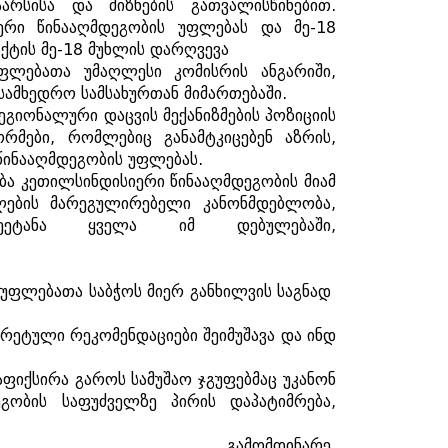
აარსისა
და
მიზნების
გათვალისწინებით
.
ერი
წინააღმდეგობის
უფლებას
და
მე
-18
აქტის
მე
-18
მუხლის
დარღვევა
ფლებათა
უმაღლესი
კომისრის
ანგარიში
,
სამხედრო
სამსახურთან
მიმართებაში
.
ეგიონალური
დაცვის
მექანიზმების
პოზიციის
ორმები
,
რომლებიც
განამტკიცებენ
აზრის
,
წინააღმდეგობის
უფლებას
.
ბა
კეთილსინდისიერი
წინააღმდეგობის
მიამ
ების
მარეგულირებელი
კანონმდებლობა
,
ეეტანა
ყველა
იმ
დებულებაში
,
უფლებათა
საბჭოს
მიერ
განხილვის
საგნად
კრეტული
რეკომენდაციები
შეიმუშავა
და
ინდ
აფიქსირა
გაროს
სამუშაო
ჯგუფებმაც
უკანონ
ეგობის
საფუძველზე
პირის
დაპატიმრება
,
გამომდინარე
,