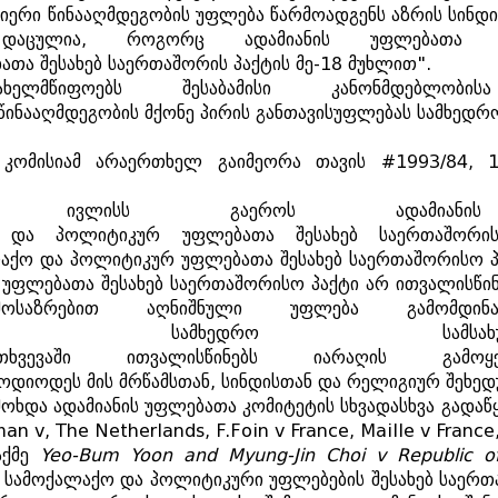
იერი
წინააღმდეგობის
უფლება
წარმოადგენს
აზრის
სინდი
დაცულია
,
როგორც
ადამიანის
უფლებათა
ათა
შესახებ
საერთაშორის
პაქტის
მე
-18
მუხლით
".
ახელმწიფოებს
შესაბამისი
კანონმდებლობისა
წინააღმდეგობის
მქონე
პირის
განთავისუფლებას
სამხედრ
კომისიამ
არაერთხელ
გაიმეორა
თავის
#1993/84, 1
0
ივლისს
გაეროს
ადამიანის
და
პოლიტიკურ
უფლებათა
შესახებ
საერთაშორი
ლაქო
და
პოლიტიკურ
უფლებათა
შესახებ
საერთაშორისო
უფლებათა
შესახებ
საერთაშორისო
პაქტი
არ
ითვალისწინ
მოსაზრებით
აღნიშნული
უფლება
გამომდინ
სამხედრო
სამსა
თხვევაში
ითვალისწინებს
იარაღის
გამოყ
ოდიოდეს
მის
მრწამსთან
,
სინდისთან
და
რელიგიურ
შეხედ
მოხდა
ადამიანის
უფლებათა
კომიტეტის
სხვადასხვა
გადაწ
n v, The Netherlands, F.Foin v France, Maille v France
აქმე
Yeo-Bum Yoon and
Myung-Jin Choi v Republic o
სამოქალაქო
და
პოლიტიკური
უფლებების
შესახებ
საერთ