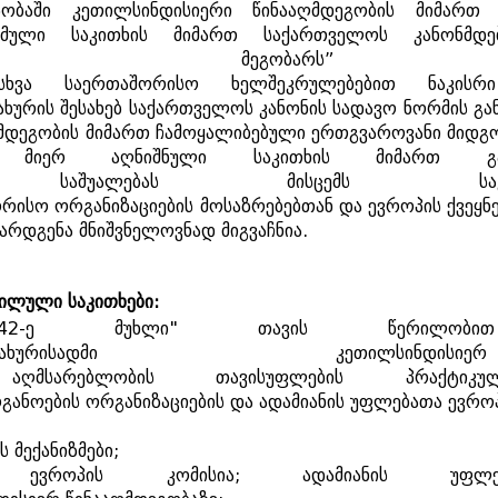
სობაში
კეთილსინდისიერი
წინააღმდეგობის
მიმართ
ემული
საკითხის
მიმართ
საქართველოს
კანონმდ
მეგობარს
”
სხვა
საერთაშორისო
ხელშეკრულებებით
ნაკისრი
ახურის
შესახებ
საქართველოს
კანონის
სადავო
ნორმის
გა
მდეგობის
მიმართ
ჩამოყალიბებული
ერთგვაროვანი
მიდგ
მიერ
აღნიშნული
საკითხის
მიმართ
გ
საშუალებას
მისცემს
ს
ორისო
ორგანიზაციების
მოსაზრებებთან
და
ევროპის
ქვეყნ
წარდგენა
მნიშვნელოვნად
მიგვაჩნია
.
ხილული
საკითხები
:
-
ე
მუხლი
"
თავის
წერილობით
სახურისადმი
კეთილსინდისიერ
აღმსარებლობის
თავისუფლების
პრაქტიკუ
განოების
ორგანიზაციების
და
ადამიანის
უფლებათა
ევრო
ს
მექანიზმები
;
ევროპის
კომისია
;
ადამიანის
უფლე