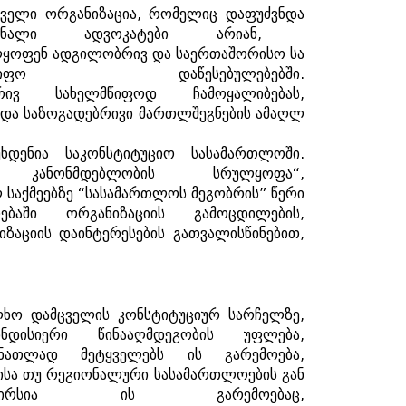
ცველი
ორგანიზაცია
,
რომელიც
დაფუძვნდა
ნალი
ადვოკატები
არიან
,
ლყოფენ
ადგილობრივ
და
საერთაშორისო
სა
იფო
დაწესებულებებში
.
რივ
სახელმწიფოდ
ჩამოყალიბებას
,
და
საზოგადებრივი
მართლშეგნების
ამაღლ
ხდენია
საკონსტიტუციო
სასამართლოში
.
კანონმდებლობის
სრულყოფა
“
,
ლ
საქმეებზე
“
სასამართლოს
მეგობრის
”
წერი
ებაში
ორგანიზაციის
გამოცდილების
,
იზაციის
დაინტერესების
გათვალისწინებით
,
ლხო
დამცველის
კონსტიტუციურ
სარჩელზე
,
ნდისიერი
წინააღმდეგობის
უფლება
,
ნათლად
მეტყველებს
ის
გარემოება
,
ისა
თუ
რეგიონალური
სასამართლოების
გან
ირსია
ის
გარემოებაც
,