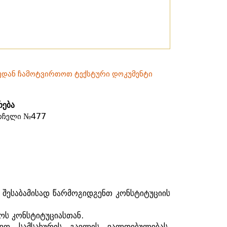
იუდან ჩამოტვირთოთ ტექსტური დოკუმენტი
რება
№477
არჩელი
შესაბამისად
წარმოგიდგენთ
კონსტიტუციის
ოს
კონსტიტუციასთან
.
რვო
სამსახურის
გავლის
ვალდებულებას
.