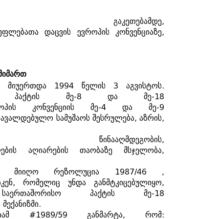
გაკეთებამდე
,
უფლებათა
დაცვის
ევროპის
კონვენციაზე
,
მიმართ
"
მიუერთდა
1994
წელის
3
აგვისტოს
.
პაქტის
მე
-8
და
მე
-18
ოპის
კონვენციის
მე
-4
და
მე
-9
სავალდებულო
სამუშაოს
შესრულება
,
აზრის
,
წინააღმდეგობის
,
ების
აღიარების
თაობაზე
მსჯელობა
,
მიიღო
რეზოლუცია
1987/46 ,
კენ
,
რომელიც
უნდა
განმტკიცებულიყო
,
საერთაშორისო
პაქტის
მე
-18
ს
მექანიზმი
.
იამ
#1989/59
განმარტა
,
რომ
: