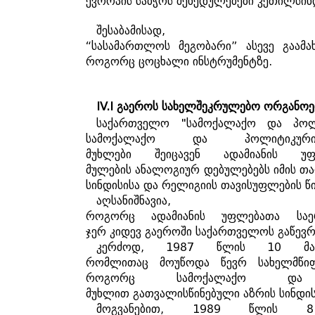
ევროპის
საბჭოს
შეხედულებები
კეთილსინ
შესაბამისად
“
სასამართლოს
მეგობარი
”
ასევე
გაამა
როგორც
ცოცხალი
ინსტრუმენტზე
.
IV.I
გაეროს
სახელშეკრულებო
ორგანოე
საქართველო
"
სამოქალაქო
და
პოლ
სამოქალაქო
და
პოლიტიკურ
მუხლები
შეიცავენ
ადამიანის
უ
მულების
ანალოგიურ
დებულებებს
იმის
თა
სინდისისა
და
რელიგიის
თავისუფლების
წ
აღსანიშნავია
როგორც
ადამიანის
უფლებათა
სა
ჯერ
კიდევ
გაეროში
საქართველოს
გაწევრ
კერძოდ
, 1987
წლის
10
მ
რომლითაც
მოუწოდა
წევრ
სახელმწი
როგორც
სამოქალაქო
და
მუხლით
გათვალისწინებული
აზრის
სინდი
მოგვანებით
, 1989
წლის