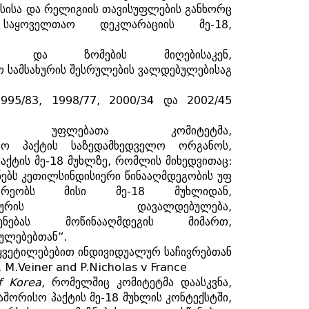
სისა
და
რელიგიის
თავისუფლების
განხორც
საყოველთაო
დეკლარაციის
მე
-18,
და
ზომების
მიღებისაკენ
,
ო
სამსახურის
შესრულების
ვალდებულებისაგ
995/83, 1998/77, 2000/34
და
2002/45
უფლებათა
კომიტეტმა
,
სო
პაქტის
საზედამხედველო
ორგანოს
,
პაქტის
მე
-18
მუხლზე
,
რომლის
მიხედვითაც
:
ებს
კეთილსინდისიერი
წინააღმდეგობის
უფ
არეობს
მისი
მე
-18
მუხლიდან
,
ხურის
დავალდებულება
,
ენებას
მოწინააღმდეგის
მიმართ
,
ულებებთან
”
.
ყვეტილებებით
ინდივიდუალურ
საჩივრებთან
, M.Veiner and P.Nicholas v France
f Korea
,
რომელშიც
კომიტეტმა
დაასკვნა
,
აშორისო
პაქტის
მე
-18
მუხლის
კონტექსტში
,