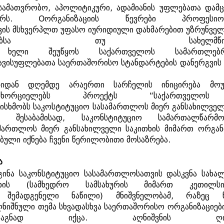
სამათვრობო
,
აპოლიტიკური
,
ადამიანის
უფლებათა
დამ
ერს
. O
ორგანიზაციის
წევრები
პროფესიო
ვის
მსხვერპლთ
უფასო
იურიდიული
დახმარებით
უზრუნვე
ბსა
თუ
სახელმწ
ხელი
შეუწყოს
საქართველოს
სამართლებ
ავისუფლებათა
საერთაშორისო
სტანდარტების
დანერგვის
ბიდან
დღემდე
არაერთი
სარჩელის
ინიცირება
მოუ
ახორციელებს
პროექტს
“
საქართველოს
ისხმობს
საკოსტიტუციო
სასამართლოს
მიერ
განსახილვე
.
შესაბამისად
,
საკონსტიტუციო
სამართალწარმო
ამართლოს
მიერ
განსახილველი
საკითხის
მიმართ
ორგან
ბული
იქნება
ჩვენი
წერილობითი
მოსაზრება
.
ა
გინა
საკონსტიტუციო
სასამართლოსათვის
დასკვნა
სახა
ხის
(
სამხედრო
სამსახურის
მიმართ
კეთილსი
შემადგენელი
ნაწილი
)
მნიშვნელობამ
,
რაზეც
ღნიშნული
თემა
სხვადასხვა
საერთაშორისო
ორგანიზაციებ
საგნად
იქცა
.
აღნიშვნის
ღ