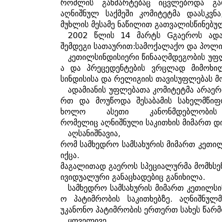
რომლის
განმარტებაც
იცვლებოდა
გა
აღნიშნულ
საქმეში
კომიტეტმა
დაასკვნა
მუხლის
მესამე
ნაწილით
გათვალისწინებუ
2002
წლის
14
მარტს
G
გაეროს
ადა
შემდეგი
სათაურით
:
სამოქალაქო
და
პოლი
კეთილსინდისიერი
წინააღმდეგობის
უფ
ა
და
პრეცედენტების
ვრცლად
მიმოხი
სინდისისა
და
რელიგიის
თავისუფლებას
მ
ადამიანის
უფლებათა
კომიტეტმა
არაე
რთ
და
მოუწოდა
შესაბამის
სახელმწიფ
ხოლო
ასეთი
კანონმდებლობის
რომელიც
აღნიშნული
საკითხის
მიმართ
დ
აღსანიშნავია
,
რომ
სამხედრო
სამსახურის
მიმართ
კეთილ
იქცა
.
მაგალითად
გაეროს
სპეციალურმა
მომხსე
ივიდუალური
განაცხადებიც
განიხილა
.
სამხედრო
სამსახურის
მიმართ
კეთილსი
ო
პატიმრობის
საკითხებზე
.
აღნიშნულმ
უკანონო
პატიმრობის
ერთერთ
სახეს
წარმ
ყოველივე