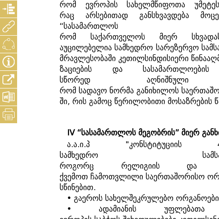
რომ
ევროპის
სახელმწიფოთა
უმეტე
რაც
არსებითად
განსხვავდება
მოც
“
სასამართლოს
რომ
საქართველოს
მიერ
სხვადა
აუცილებელია
სამხედრო
სარეზერვო
სამს
მრავლესობაში
კეთილსინდისიერი
წინააღ
ზაციების
და
სასამართლოების
სწორედ
აღნიშნული
რომ
სადავო
ნორმა
განიხილოს
საერთაშ
ში
,
რის
გამოც
წერილობითი
მოსაზრების
IV “
სასამართლოს
მეგობრის
”
მიერ
გან
ა
.
ა
.
ი
.
პ
"
კონსტიტუციის
42
სამხედრო
სამ
როგორც
რელიგიის
და
ქვემოთ
ჩამოთვლილი
საერთაშორისო
ორ
სწინებით
.
•
გაეროს
სახელშეკრულებო
ორგანოები
•
ადამიანის
უფლებათა