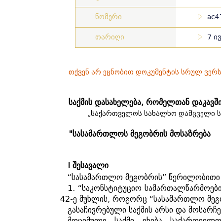
ნომერი
ac4
თარიღი
7 ი
თქვენ არ ეცნობით დოკუმენტის სრულ ვერ
საქმის დასახელება, რომელთან დაკავშ
„საქართველოს სახალხო დამცველი ს
"სასამართლოს მეგობრის მოსაზრება
I
შესავალი
“
სასამართლო
მეგობრის
”
წერილობითი
1. “
საკონსტიტუციო
სამართალწარმოებ
42-
ე
მუხლის
,
როგორც
“
სასამართლო
მე
გასაჩივრებული
საქმის
არსი
და
მოსარჩ
მოცემული
საქმე
ეხება
საქართველო