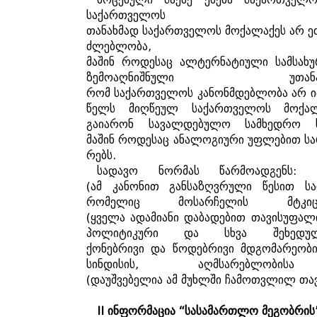
საქართველოს
თანახმად
საქართველოს
მოქალაქეს
არ
ე
ძლებლობა
,
მაშინ
როდესაც
ალტერნატიული
სამსახ
ზემოაღნიშნული
უთან
რომ
საქართველოს
კანონმდებლობა
არ
ი
წელს
მიღწეულ
საქართველოს
მოქალ
გაიარონ
სავალდებულო
სამხედრო
მაშინ
როდესაც
ანალოგიური
უფლებით
ს
რებს
.
სადავო
ნორმას
წარმოადგენს
(
ამ
კანონით
განსაზღვრული
წესით
ს
რომელიც
მოსარჩელის
მტკი
(
ყველა
ადამიანი
დაბადებით
თავისუფალ
პოლიტიკური
და
სხვა
შეხედუ
ქონებრივი
და
წოდებრივი
მდგომარეობი
სინდისის
,
აღმსარებლობისა
(
დაუშვებელია
ამ
მუხლში
ჩამოთვლილ
თა
II
ინფორმაცია
“
სასამართლო
მეგობრის