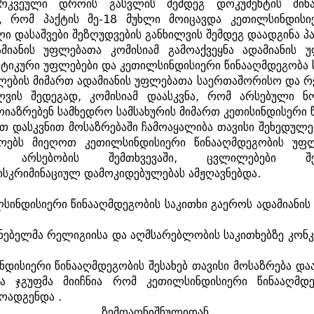
რკვეული
დროის
გასვლის
შემდეგ
დოკუმენტის
შინ
,
რომ
პაქტის
მე
-18
მუხლი
მოიცავდა
კეთილსინდისი
ლი
დასაშვები
შეზღუდვების
განხილვის
შემდეგ
დაადგინა
პ
მიანის
უფლებათა
კომისიამ
გამოაქვეყნა
ადამიანის
უ
ტიკური
უფლებები
და
კეთილსინდისიერი
წინააღმდეგობა
ლების
მიმართ
ადამიანის
უფლებათა
საერთაშორისო
და
რ
ლვის
შედეგად
,
კომისიამ
დაასკვნა
,
რომ
არსებული
ნ
ოიაზრებენ
სამხედრო
სამსახურის
მიმართ
კეთისინდისერი
რთ
დასკვნით
მოსაზრებაში
ჩამოაყალიბა
თავისი
შეხედულე
ოებს
მიეღოთ
კეთილსინდისიერი
წინააღმდეგობის
უფლ
არსებობის
შემთხვევაში
,
ცვლილებები
შ
ისკრიმინაციულ
დამოკიდებულებას
ამჟღავნებდა
.
სინდისიერი
წინააღმდეგობის
საკითხი
გაეროს
ადამიანის
ნებელმა
რელიგიისა
და
აღმსარებლობის
საკითხებზე
კონ
ნდისიერი
წინააღმდეგობის
შესახებ
თავისი
მოსაზრება
და
ა
ჯგუფმა
მიიჩნია
რომ
კეთილსინდისიერი
წინააღმდ
ოადგენდა
.
ზემოაღნიშნულიდან