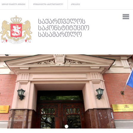
ხშირად დასმული კითხვები
მომხმარებლის სახელმძღვანელო
კონტაქტი
საქართველოს
საკონსტიტუციო
სასამართლო