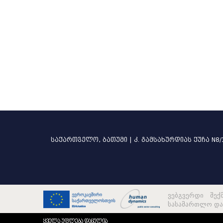
მოპასუხე
ყვ
შედეგი
ყვ
განსხვავებული აზრი
თანმხვედრი აზრი
საქართველო, ბათუმი | კ. გამსახურდიას ქუჩა N8/
კოლეგია/პლენუმი
ყვ
ვებგვერდი შექ
სასამართლო და 
მოსამართლე
ყვ
ყველა უფლება დაცულია