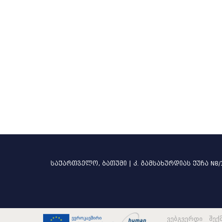
მოპასუხე
ყვ
შედეგი
ყვ
განსხვავებული აზრი
თანმხვედრი აზრი
საქართველო, ბათუმი | კ. გამსახურდიას ქუჩა N8/
კოლეგია/პლენუმი
ყვ
ვებგვერდი შექ
მოსამართლე
ყვ