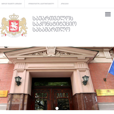
ხშირად დასმული კითხვები
მომხმარებლის სახელმძღვანელო
კონტაქტი
საქართველოს
საკონსტიტუციო
სასამართლო