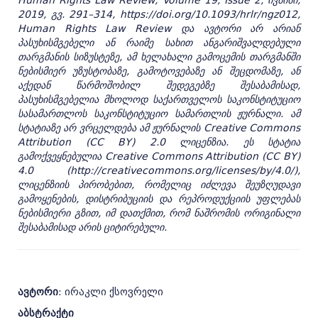
Human Rights Law Review, Volume 19, Issue 2, ივნისი,
2019, გვ. 291–314, https://doi.org/10.1093/hrlr/ngz012,
Human Rights Law Review და ავტორი არ არიან
პასუხისმგებელი ან რაიმე სახით ანგარიშვალდებული
თარგმანის სიზუს­ტეზე, ამ ხელახალი გამოცემის თარგმანში
ნებისმიერ უზუსტობაზე, გამოტოვებაზე ან შეცდომაზე, ან
აქედან წარმო­­შობილ შედეგებზე შესაბამისად,
პასუხისმგებელია მხოლოდ საქართველოს საკონსტიტუციო
სასამარ­თლოს საკონსტიტუციო სამართლის ჟურნალი. ამ
სტატიაზე არ ვრცელდება ამ ჟურნალის Creative Commons
Attribution (CC BY) 2.0 ლიცენზია. ეს სტატია
გამოქვეყნებულია Creative Commons Attribution (CC BY)
4.0 (http://creativecommons.org/licenses/by/4.0/),
ლიცენზიის პირობებით, რომელიც იძლევა შეუზღუდავი
გამო­ყე­ნების, დისტრიბუციის და რეპროდუქციის უფლებას
ნებისმიერი გზით, იმ დათქმით, რომ ნაშრომის ორიგი­ნალი
შესაბამისად არის ციტირებული.
ავტორი
: ირაკლი ქსოვრელი
აბსტრაქტი