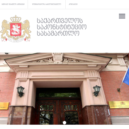
ხშირად დასმული კითხვები
მომხმარებლის სახელმძღვანელო
კონტაქტი
საქართველოს
საკონსტიტუციო
სასამართლო