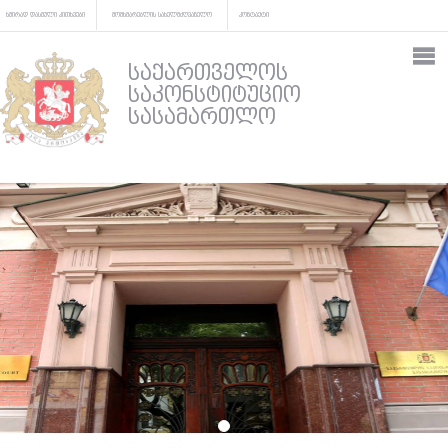
ხშირად დასმული კითხვები
მომხმარებლის სახელმძღვანელო
კონტაქტი
საქართველოს
საკონსტიტუციო
სასამართლო