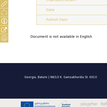
Chamber/Plenum
Date
Publish Date
Document is not available in English
Georgia, Batumi | N8/10 K. Gamsakhurdia St. 6010
ვებგვერდი შექ