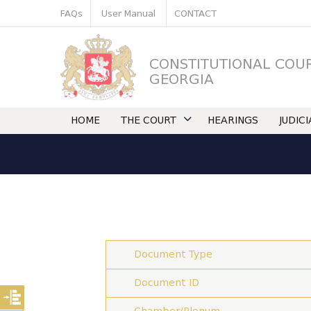
FAQs
User Manual
CONTACT
CONSTITUTIONAL COU
GEORGIA
HOME
THE COURT
HEARINGS
JUDIC
Document Type
Document ID