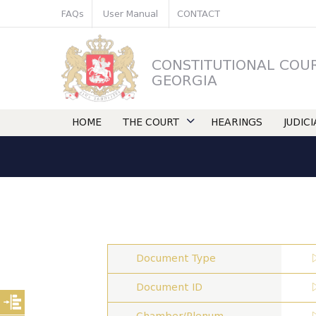
FAQs
User Manual
CONTACT
CONSTITUTIONAL COU
GEORGIA
HOME
THE COURT
HEARINGS
JUDIC
Document Type
Document ID