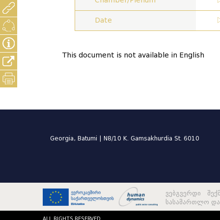
Chamber/Plenum
Date
This document is not available in English
Georgia, Batumi | N8/10 K. Gamsakhurdia St. 6010
ვებგვერდი შექ
სასამართლო და 
ALL RIGHTS RESERVED