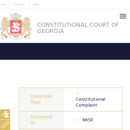
FAQs
User Manual
CONTACT
CONSTITUTIONAL COURT OF
GEORGIA
Document
Constitutional
Type
Complaint
Document
N650
ID