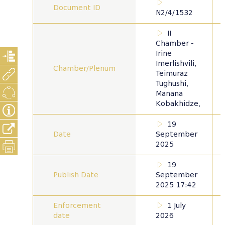
Document ID
N2/4/1532
II
Chamber -
Irine
Imerlishvili,
Chamber/Plenum
Teimuraz
Tughushi,
Manana
Kobakhidze,
19
Date
September
2025
19
Publish Date
September
2025 17:42
Enforcement
1 July
date
2026