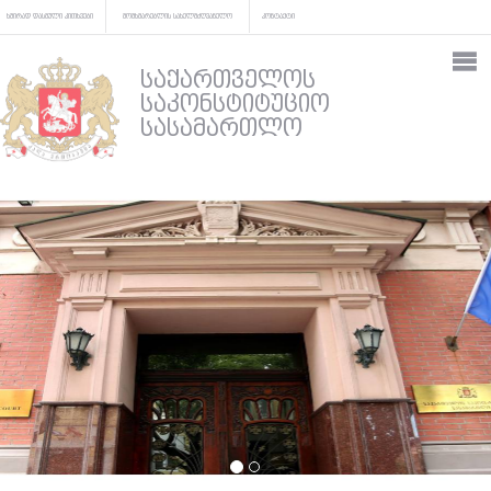
ხშირად დასმული კითხვები
მომხმარებლის სახელმძღვანელო
კონტაქტი
საქართველოს
საკონსტიტუციო
სასამართლო