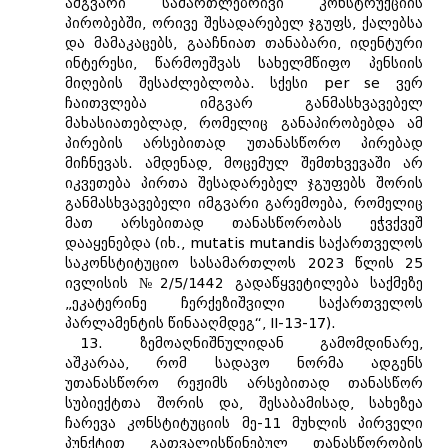
ამგვარი სამართლებრივი კონსტრუქციის
პირობებში, ორივე შესადარებელ ჯგუფს, ქალებსა
და მამაკაცებს, გააჩნიათ თანაბარი, იდენტური
ინტერესი, წარმოეშვას სახელმწიფო პენსიის
მიღების შესაძლებლობა. სქესი per se ვერ
ჩაითვლება იმგვარ განმასხვავებელ
მახასიათებლად, რომელიც განაპირობებდა ამ
პირების არსებითად უთანასწორო პირებად
მიჩნევას. ამდენად, მოცემულ შემთხვევაში არ
იკვეთება პირთა შესადარებელ ჯგუფებს შორის
განმასხვავებელი იმგვარი გარემოება, რომელიც
მათ არსებითად თანასწორობას ეჭვქვეშ
დააყენებდა (იხ., mutatis mutandis საქართველოს
საკონსტიტუციო სასამართლოს 2023 წლის 25
ივლისის №2/5/1442 გადაწყვეტილება საქმეზე
„ეკატერინე ჩერქეზიშვილი საქართველოს
პარლამენტის წინააღმდეგ“, II-13-17).
13. ზემოაღნიშნულიდან გამომდინარე,
აშკარაა, რომ სადავო ნორმა ადგენს
უთანასწორო რეჟიმს არსებითად თანასწორ
სუბიექტთა შორის და, შესაბამისად, სახეზეა
ჩარევა კონსტიტუციის მე-11 მუხლის პირველი
პუნქტით გათვალისწინებულ თანასწორობის