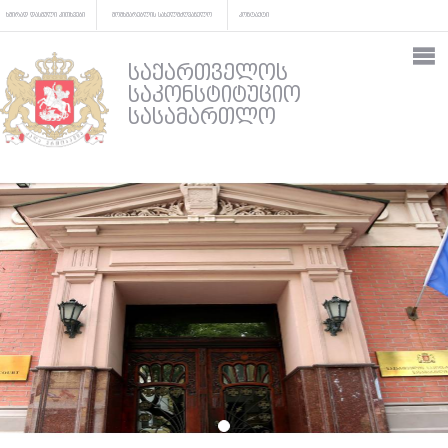
ხშირად დასმული კითხვები
მომხმარებლის სახელმძღვანელო
კონტაქტი
საქართველოს
საკონსტიტუციო
სასამართლო