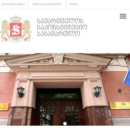
ხშირად დასმული კითხვები
მომხმარებლის სახელმძღვანელო
კონტაქტი
საქართველოს
საკონსტიტუციო
სასამართლო