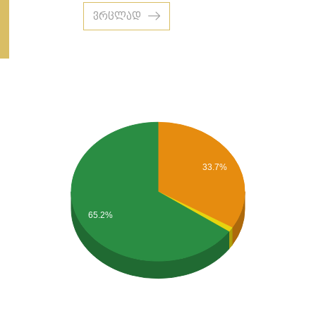
ვრცლად
33.7%
65.2%