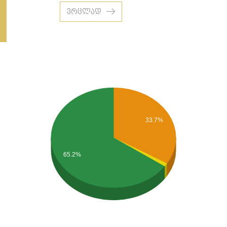
ვრცლად
33.7%
65.2%