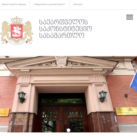
ხშირად დასმული კითხვები
მომხმარებლის სახელმძღვანელო
კონტაქტი
საქართველოს
საკონსტიტუციო
სასამართლო