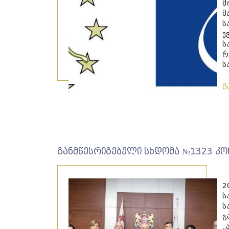
მ
მ
ს
ე
ს
რ
ს
გ
განმწესრიგებელი სხდომა №1323 კ
2
ს
ს
გ
„