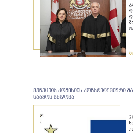
გ
ღ
დ
მ
№
გ
ვენეციის კომისიის კონსტიტუციური
საბჭოს სხდომა
2
ს
უ