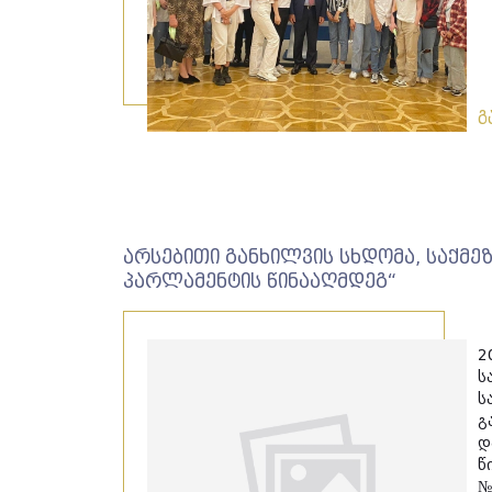
გ
არსებითი განხილვის სხდომა, საქმ
პარლამენტის წინააღმდეგ“
2
ს
ს
გ
დ
წ
№