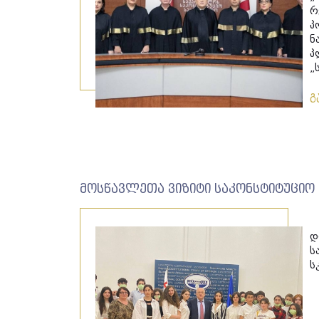
რ
პ
ნ
პ
„
გ
მოსწავლეთა ვიზიტი საკონსტიტუცი
დ
ს
ს